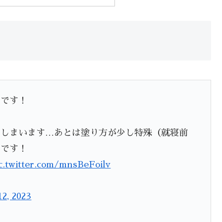
めです！
てしまいます…あとは塗り方が少し特殊（就寝前
ンです！
c.twitter.com/mnsBeFoilv
2, 2023