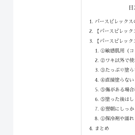
目
パースピレックス
【パースピレック
【パースピレック
①敏感肌用（コ
②ワキ以外で使
③たっぷり塗ら
④直接塗らない
⑤傷がある場合
⑤塗った後はし
⑥翌朝にしっか
①保冷剤や濡れ
まとめ