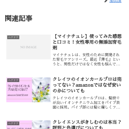
加山凛
関連記事
【マイナチュレ】使ってみた感想
ヘアケア
と口コミ！女性専用の無添加育毛
剤
マイナチュレは、女性のために開発され
た育毛ケアシリーズ。最近『薄毛』とい
うと、男性だけではなく女性も悩んでい
る人が多いですよね。以前、医療機関の
エアエステを受けたことがあるのです
が、男性の薄毛よりも女性の薄毛のほう
クレイツのイオンカールプロは売
ヘアケア
が 厄介なんだそうです。男...
ってない？amazonではなぜ安い
のかについても
クレイツのイオンカールプロは、髪滑り
が良いイオンチタニウム加工をパイプ表
面に採用。パイプ部には髪に優しくフィ
ットするイオンシリコンラバーを搭載し
た美容師もおすすめのカールアイロンで
す。でも一部では「イオンカールプロが
クレイエンスがきしむのは本当？
ヘアケア
売ってない？」という噂が...
評判と色選びについても